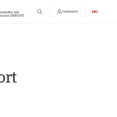
Connexion
emandez une
ission GRATUITE
ort